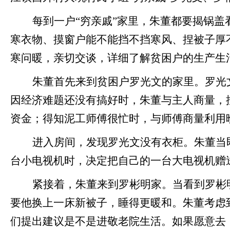
每到一户
“穷亲戚”家里，朱董都要揭锅
侧记 -金沙娱场城
寒衣物、摸窗户能不能挡不挡寒风、捏被子厚
app
寒问暖，亲切交谈，详细了解贫困户的生产生
朱董首先来到贫困户罗光文的家里。罗光
因经济难题还没有搞好时，朱董与主人商量，
资金；得知泥工师傅很忙时，与师傅商量利用
进入房间，发现罗光文没有衣柜。朱董当
台小电视机时，决定把自己的一台大电视机赠
紧接着，朱董来到罗彬明家。当看到罗彬
要他换上一床新被子，睡得更暖和。朱董考虑
们提出建议是不是进敬老院生活。如果愿意去