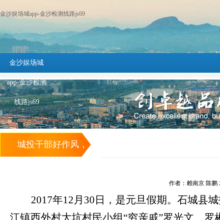
金沙娱场城app-金沙检测线路js69
金沙娱场城
app-金沙检测
线路js69
城投干部好作风，
自带“粮草”去办公
作者：赖南京 陈鹏 发布
——石城城投集团
2017年12月30日，是元旦假期。石
江镇西外村大坑村民小组“穷亲戚”罗光文、
董事长朱兴才扶贫