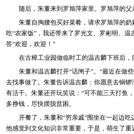
随后，朱董来到罗旭萍家里。罗旭萍的父
朱董自掏腰包买好菜肴，请求罗旭萍的奶
吃
“农家饭”，我还带来了罗光文、罗彬明、温
答“欢迎，欢迎！”
在古樟工业园做临时工的温吉麟下班后，
朱董和温吉麟打开
“话闸子”。“最近在做
去找事做了。朱董告诉温吉麟：你愿意去铜锣
有活干。朱董还开玩笑说：“可不能三天打鱼
多挣钱，尽快摆脱贫困。
开餐了，朱董和
“穷亲戚”围坐在一起边
他感觉到文化知识非常重要，于是，萌生了重