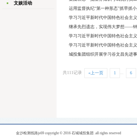
文娱活动
运用监督执纪“第一种形态”抓早抓
学习习近平新时代中国特色社会主
继承先烈遗志，实现伟大梦想——
学习习近平新时代中国特色社会主
学习习近平新时代中国特色社会主
城投集团组织开展学习谷文昌先进
共111记录
...
«上一页
1
6
金沙检测线路js69 copyright © 2016 石城城投集团 .all rights reserved