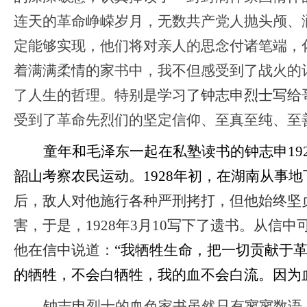
连天的革命峥嵘岁月，无数共产党人抛头颅、
后感 -金沙娱场城
定能够实现，他们将对亲人的思念付诸笔端，
app
着满满柔情的家书中，我不但感受到了战火的
了人生的哲理。特别是
学习了钟志申烈士写给
受到了革命先烈们的坚定信仰、至真至纯、至
童年和毛泽东一起在私塾读书的钟志申
1
韶山考察农民运动。1928年初，在湖南从事
后，敌人对他施行各种严刑拷打，但他始终坚
害，于是，
1928年3月10写下了遗书。从
他在信中说道：
“我牺牲生命，把一切贡献于
的牺牲，不会白牺牲，我的血不会白流。因为
钟志申
烈士的血色家书虽然只有寥寥数语