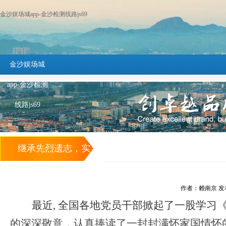
金沙娱场城app-金沙检测线路js69
金沙娱场城
app-金沙检测
线路js69
继承先烈遗志，实
现伟大梦想——钟
作者：赖南京 发布时间
志申烈士遗书《我
最近
, 全国各地党员干部掀起了一股学习
的深深敬意，认真捧读了一封封满怀家国情怀
的血不会白流》读