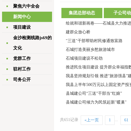
聚焦六中全会
集团总部动态
子公司动
新闻中心
绘就和谐新画卷——石城县大力推
项目建设
建群众放心桥
金沙检测线路js69的
"三送"干部帮助村民修通致富路
文化
石城打造美丽乡愁旅游城市
党群工作
石城项目建设不松劲
推进民生项目建设 提升群众幸福指
驻村工作
我县坚持规划引领 推进“旅游强县”
司务公开
我县上半年500万元以上固定资产
县城建公司“三送”干部当“红娘”
县城建公司倾力为民筑起新"暖巢"
共651记录
...
«上一页
1
61