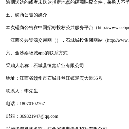
逾期送达的或者未送达指定地点的磋商响应文件，采购人不
五、磋商公告的媒介
本次磋商
公告在中国招标投标公共服务平台（
http://www.cebp
，江西公共资源交易网（
），石城城投集团网站（
http://www.
六、金沙娱场城app的联系方式
采购人名称：石城县恒鑫矿业有限公司
地址：江西省赣州市石城县琴江镇迎宾大道
55
号
联系人：李先生
电话：
18070102767
邮箱：
369321947@qq.com
采购咨询
机构名称：
江西省机电设备招标有限公司