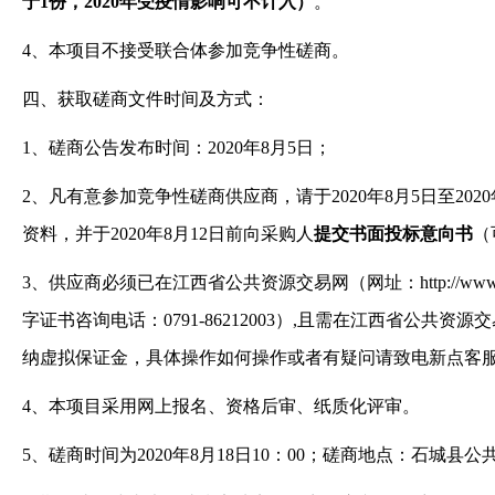
于
1
份
，
2020年受疫情影响可不计入
）
。
4、本项目不接受联合体参加竞争性磋商。
四、获取磋商文件时间及方式：
1
、磋商
公告发布时间：
2020
年
8月5日；
2
、
凡有意参加竞争性磋商供应商
，请于
2020
年
8月5
日至
2020
资料，并于2020
年
8月12日前向采购人
提交书面投标意向书
（
3
、供应商
必须已在江西省公共资源交易网（网址：
http://ww
字证书咨询电话：
0791-86212003
）
,
且需在江西省公共资源交
纳虚拟保证金，具体操作如何操作或者有疑问请致电新点客
4、本项目采用网上报名、资格后审、纸质化评审。
5
、磋商
时间为
2020
年
8月18日10：00；磋商地点：石城县