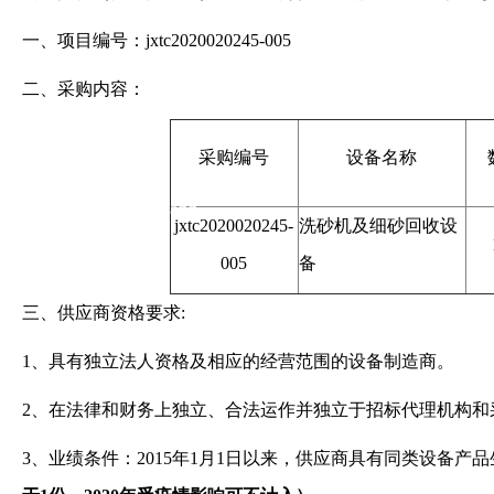
一、项目编号：jxtc2020020245-005
备采购洗砂机及细
二、采购内容：
砂回收设备招标
（竞争性磋商）公
采购
编号
设备名称
告 -金沙娱场城app
jxtc2020020245
-
洗砂机及
细砂
回收设
00
5
备
三、
供应商资格要求
:
1、具有独立法人资格及相应的经营范围的设备制造商。
2、在法律和财务上独立、合法运作并独立于招标代理机构和
3、业绩条件：2015年1月1日以来，供应商具有同类设备产