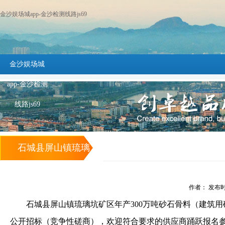
金沙娱场城app-金沙检测线路js69
金沙娱场城
app-金沙检测
线路js69
石城县屏山镇琉璃
坑矿区年产300万
作者： 发布时间：
吨砂石骨料（建筑
石城县屏山镇琉璃坑矿区年产
300
万吨砂石骨料（建筑用
用砂岩矿）项目设
公开招标（竞争性磋商），欢迎符合要求的供应商踊跃报名