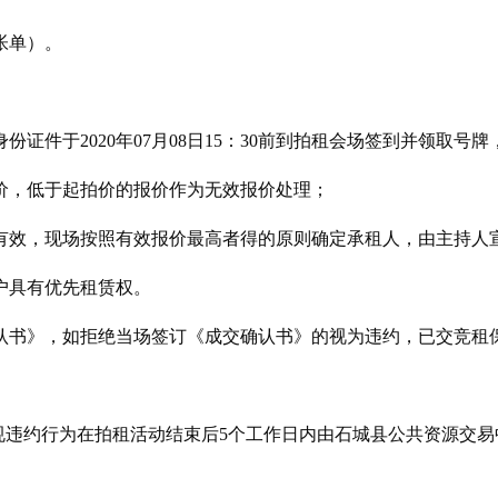
帐单）。
份证件于20
20
年
07
月
08
日
15
：
30
前到拍租会场签到并领取号牌
价，低于起拍价的报价作为无效报价处理；
有效，
现场
按照有效报价最高者得的原则确定承租人，
由主持人
户具有优先租赁权。
认书》，如拒绝当场签订《成交确认书》
的
视为违约，已交竞租
规违约行为在拍租活动结束后
5个工作日内由石城县公共资源交