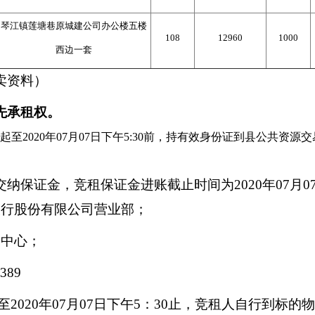
琴江镇莲塘巷原城建公司办公楼五楼
108
12960
1000
西边一套
卖资料）
先承租权。
起至
20
20
年
07
月
07
日
下午
5
:30
前，持有效身份证到县公共资源交
交纳保证金，竞租保证金进账截止时间为
20
20
年
07
月
0
银行股份有限公司营业部
；
易中心
；
 389
至
20
20
年
07
月
07
日
下午
5
：
30
止，竞租人自行到标的物