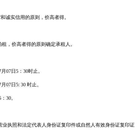
”和诚实信用的原则，价高者得。
拍租，价高者得的原则确定承租人。
7
月
07
日
5：
3
0时止。
7
月
07
日
5:
3
0
时止。
5
：
3
0。
营业执照和法定代表人身份证复印件或自然人有效身份证复印证