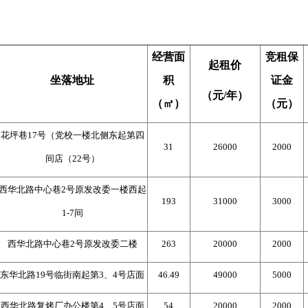
经营面
竞租保
起租价
坐落地址
积
证金
（
元
/年）
（
㎡
）
（
元
）
花坪巷17号（党校一楼北侧东起第四
31
26000
2000
间店（22号）
西华北路中心巷2号原发改委一楼西起
193
31000
3000
1-7间
西华北路中心巷2号原发改委二楼
263
20000
2000
东华北路19号临街南起第3、4号店面
46.49
49000
5000
西华北路复烤厂办公楼第4、5号店面
54
20000
2000