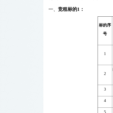
一、
竞租标的
1
：
标的序
号
1
2
3
4
5