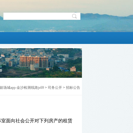
娱场城app-金沙检测线路js69
>
司务公开
>
招标公告
开标室面向社会公开对下列房产的租赁