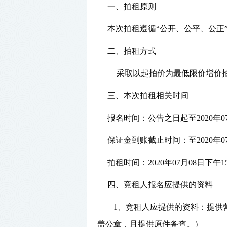
一、拍租原则
本次拍租遵循
“公开、公平、公正
二、拍租方式
采取以起拍价为最低限价
增价
三、
本次拍租相关时间
报名时间：公告之日起至
20
20
年
0
保证金到账截止时间：至
20
20
年
0
拍租时间：
20
20
年
07
月
08
日
下
午
1
四、竞租人报名应提供的资料
1、竞租人应提供的资料：
提供
盖公章，且提供原件备查。
）