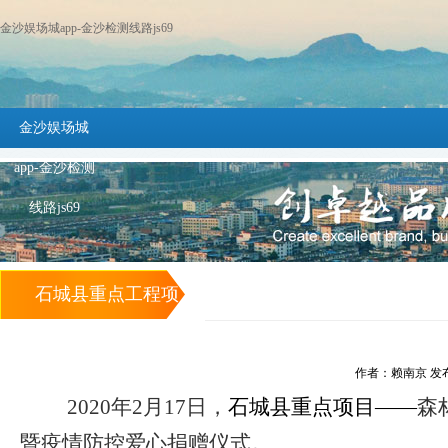
金沙娱场城app-金沙检测线路js69
金沙娱场城
app-金沙检测
线路js69
石城县重点工程项
目森林温泉小镇正
作者：赖南京 发布时间
式复工 -金沙娱场
2020年
2
月
17
日，
石城县重点项目
——
森
暨疫情防控爱心捐赠仪式。
城app