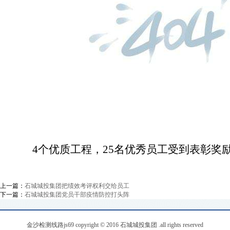
4
个
优质工程
，
2
5
名优秀员工受到表彰奖
上一篇：
石城城投集团把绩效考评权利交给员工
下一篇：
石城城投集团党员干部疫情防控打头阵
金沙检测线路js69 copyright © 2016 石城城投集团 .all rights reserved