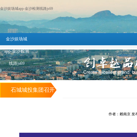
金沙娱场城app-金沙检测线路js69
金沙娱场城
app-金沙检测
线路js69
石城城投集团召开
2019年度年终总结
作者：赖南京 发布时间
暨表彰大会 -金沙
娱场城app