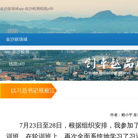
金沙娱场城app-金沙检测线路js69
金沙娱场城
app-金沙检测
线路js69
以习总书记视察江
西和赣州时的重要
作者：赖小平 发布时间
讲话精神为动力，
7月23日至28日，根据组织安排，我参
训班。在轮训班上，再次全面系统地学习了习
打好“六大攻坚战”