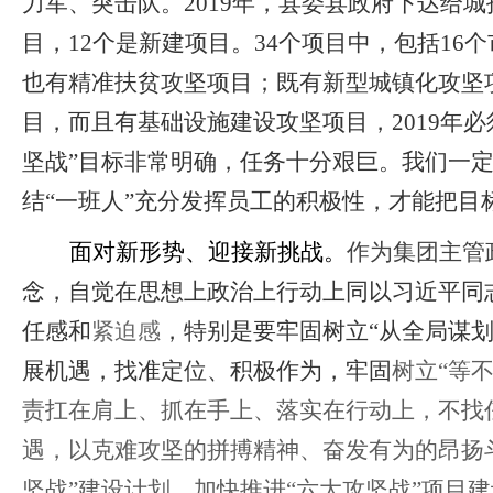
力军、突击队。2019年，县委县政府下达给城
目，12个是新建项目。34个项目中，包括16
也有精准扶贫攻坚项目；既有新型城镇化攻坚
目，而且有基础设施建设攻坚项目，2019年必须
坚战”目标非常明确，任务十分艰巨。我们一定
结“一班人”充分发挥员工的积极性，才能把目
面对新形势、迎接新挑战。
作为集团主管
念，自觉在思想上政治上行动上同以习近平同
任感和
紧迫感
，特别是要牢固树立
“从全局谋
展机遇，找准定位、积极作为，牢固
树立
“等
责扛在肩上、抓在手上、落实在行动上，不找
遇，以克难攻坚的拼搏精神、奋发有为的昂扬
坚战”建设计划，加快推进“六大攻坚战”项目