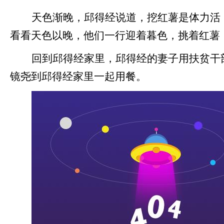
天色渐晚，邱得经说道，挖红薯是体力活
看看天色以晚，他们一行迎着暮色，挑着红薯
回到邱得经家里，邱得经的妻子用扶贫干
镜尧到邱得经家里一起用餐。