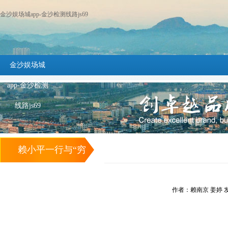
金沙娱场城app-金沙检测线路js69
金沙娱场城
app-金沙检测
线路js69
赖小平一行与“穷
亲戚”同吃同住同
作者：赖南京 姜婷 发布时
劳动 -金沙娱场城
app