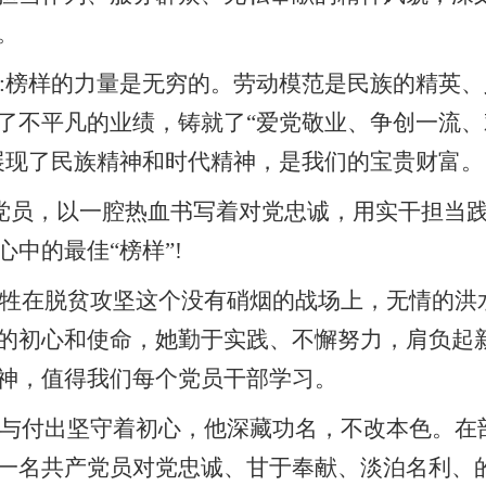
。
:榜样的力量是无穷的。劳动模范是民族的精英
了不平凡的业绩，铸就了“爱党敬业、争创一流
展现了民族精神和时代精神，是我们的宝贵财富。
党员，以一腔热血书写着对党忠诚，用实干担当
心中的最佳
“榜样”!
牲在脱贫攻坚这个没有硝烟的战场上，无情的洪
的初心和使命，她勤于实践、不懈努力，肩负起
神，值得我们每个党员干部学习。
与付出坚守着初心，他深藏功名，不改本色。在
一名共产党员对党忠诚、甘于奉献、淡泊名利、