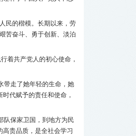
、人民的楷模。长期以来，劳
、艰苦奋斗、勇于创新、淡泊
践行着共产党人的初心使命，
水带走了她年轻的生命，她
新时代赋予的责任和使命，
部队保家卫国，到地方为民
的高贵品质，是全社会学习