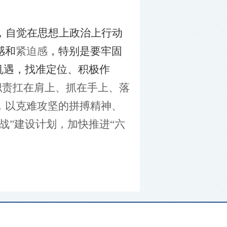
。
，自觉在思想上政治上行动
感和
紧迫感
，特别是要牢固
机遇，找准定位、积极作
职责扛在肩上、抓在手上、落
，以克难攻坚的拼搏精神、
战”建设计划，加快推进“六