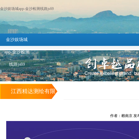
金沙娱场城app-金沙检测线路js69
金沙娱场城
app-金沙检测
线路js69
江西精达测绘有限
公司副主管陈彦斌
作者：赖南京 发布时间
两篇文章在国家刊
物发表 -金沙娱场