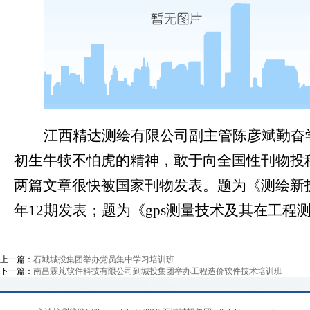
江西精达测绘有限公司副主管陈彦斌勤奋
初生牛犊不怕虎的精神，敢于向全国性刊物投
两篇文章很快被国家刊物发表。题为《测绘新
年
12
期发表；题为《
gps
测量技术及其在工程
上一篇：
石城城投集团举办党员集中学习培训班
下一篇：
南昌霖芃软件科技有限公司到城投集团举办工程造价软件技术培训班