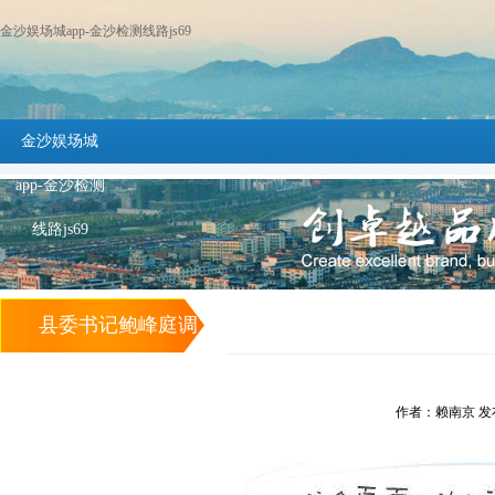
金沙娱场城app-金沙检测线路js69
金沙娱场城
app-金沙检测
线路js69
县委书记鲍峰庭调
研西城农贸市场提
作者：赖南京 发布时间
升改造工作 -金沙
娱场城app