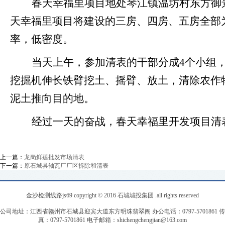
春天幸福里项目地处琴江镇温坊村东方御
天幸福里项目将建设的三房、四房、五房全部
率，低密度。
当天上午，参加清表的干部分成
4
个小组
挖掘机伸长铁臂挖土、摇臂、放土，清除农作
泥土推向目的地。
经过一天的奋战，春天幸福里
开发项目清
上一篇：
龙岗鲜莲批发市场清表
下一篇：
原石城县轴瓦厂厂区拆除和清表
金沙检测线路js69 copyright © 2016 石城城投集团 .all rights reserved
公司地址：江西省赣州市石城县迎宾大道东方明珠翡翠阁 办公电话：0797-5701861 传
真：0797-5701861 电子邮箱：
shichengchengjian@163.com