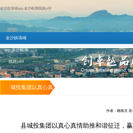
金沙娱场城app-金沙检测线路js69
金沙娱场城
app-金沙检测
线路js69
城投集团以真心真
情助推和谐征迁 -
作者：赖南京 发布时间
金沙娱场城app
县城投集团以真心真情助推和谐征迁，赢