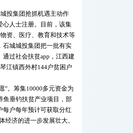
城城投集团抢抓机遇主动作
爱心人士注册。目前，该集
、物资、医疗、教育和技术等
，石城城投集团把一批有实
。通过社会扶贫
app
，
江西建
琴江镇西外村
144
户贫困户
愿”。筹集
10000
多元资金为
养鱼垂钓扶贫产业项目，部
户每户每年预计可获取分红
体经济的进一步发展壮大。