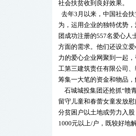
社会扶贫收到良好效果。
去年
3
月以来，中国社会扶
为，运用企业的独特优势，
团成功注册的
557
名爱心人
方面的需求。他们还设立爱
力的爱心企业网聚到一起，
工第三建筑责任有限公司、
筹集一大笔的资金和物品，
石城城投集团还抢抓“赣
留守儿童和春蕾女童发放慰
分贫困户以土地或劳力入股
1000
元以上
/
户，既较好地