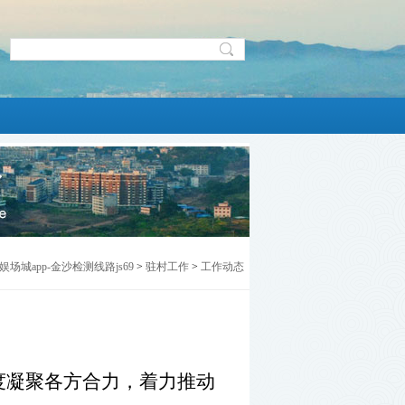
娱场城app-金沙检测线路js69
>
驻村工作
>
工作动态
度凝聚各方合力，着力推动