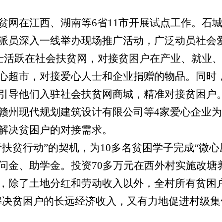
贫网在江西、湖南等
6
省
11
市开展试点工作。石
派员深入一线举办现场推广活动，广泛动员社会
士活跃在社会扶贫网，对接贫困户在产业、就业
心超市，对接爱心人士和企业捐赠的物品。同时
引导他们入驻社会扶贫网商城，精准对接贫困户
赣州现代规划建筑设计有限公司等
4
家爱心企业为
解决贫困户的对接需求。
青扶贫行动”的契机，为
10
多名贫困学子完成“微心
问金、助学金。投资
70
多万元在西外村实施改塘
，除了土地分红和劳动收入以外，全村所有贫困
解决贫困户的长远经济收入，又有力地促进村级集