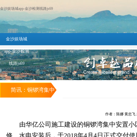
金沙娱场城app-金沙检测线路js69
金沙娱场城
app-金沙检测
线路js69
简讯：铜锣湾集中
安置小区又一批安
作者：陈娜 黄忠飞 发布
置房交付使用 -金
由华亿公司施工建设的铜锣湾
集中安置小
修、水电安装后，于
沙娱场城app
2018年4月4日
正式交付使