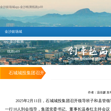
金沙娱场城app-金沙检测线路js69
金沙娱场城
app-金沙检测
线路js69
石城城投集团召开
领导班子和县管领
作者：温佳媛 发布时间
导干部2024年度考
2025年2月11日，石城城投集团召开领导班子和县管
核工作会 -金沙娱
一行10人到会指导，集团党委书记、董事长温春红主持会