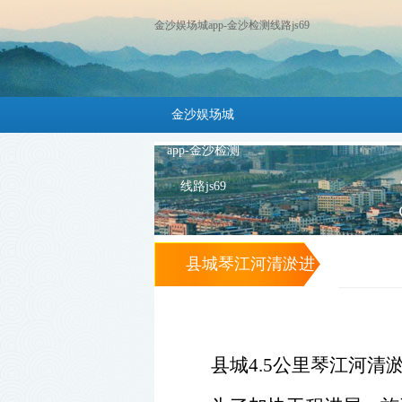
金沙娱场城app-金沙检测线路js69
金沙娱场城
app-金沙检测
线路js69
县城琴江河清淤进
展顺利 -金沙娱场
城app
县城
4.5公里琴江河清