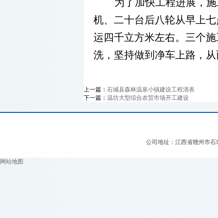
为了加快工程进展，施
机、二十台后八轮从早上七
运四千立方米左右。三个施
洗，坚持做到净车上路，从
上一篇：
石城县森林温泉小镇建设工程清表
下一篇：
温坊大型综合农贸市场开工建设
公司地址：江西省赣州市石城县迎
网站地图