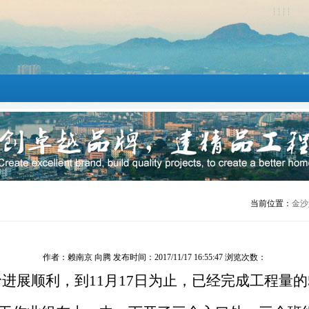
当前位置：
金沙
作者：赖南京 向腾 发布时间：2017/11/17 16:55:47 浏览次数：
淤进展顺利，到11月17日为止，已
经
完成工程量的