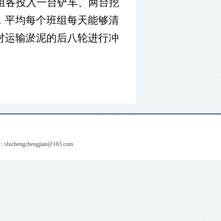
组各投入一台铲车、两台挖
，平均
每个
班组每天能够清
对运输淤泥的后八轮进行冲
：
shichengchengjian@163.com