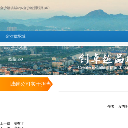
金沙娱场城app-金沙检测线路js69
金沙娱场城
app-金沙检测
线路js69
城建公司实干担当
扎实推进棚户区改
作者： 发布时间：
造工作 -金沙娱场
上一篇：没有了
城app