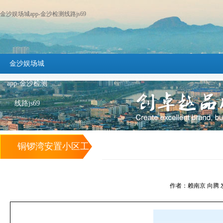
金沙娱场城app-金沙检测线路js69
金沙娱场城
app-金沙检测
线路js69
铜锣湾安置小区工
程项目部举办安全
作者：赖南京 向腾 发布时
教育培训 -金沙娱
场城app