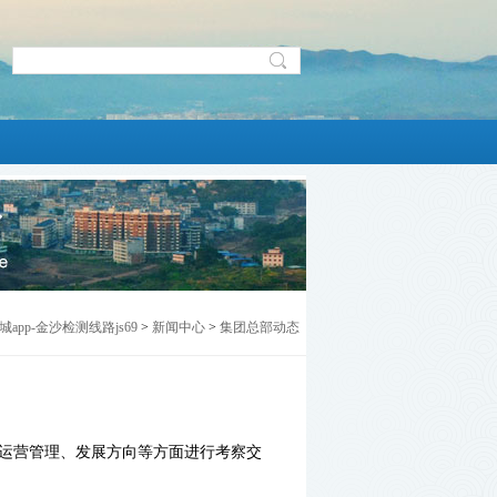
app-金沙检测线路js69
>
新闻中心
>
集团总部动态
、运营管理、发展方向等方面进行考察交