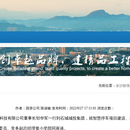
当前位置：
金沙娱场城
作者：国资公司 陈淑敏 发布时间：2022/9/27 17:11:01 浏览次数：
海信息科技有限公司董事长邹华军一行到石城城投集团，就智慧停车项目建设
委员、常务副总经理黄小坚陪同座谈。