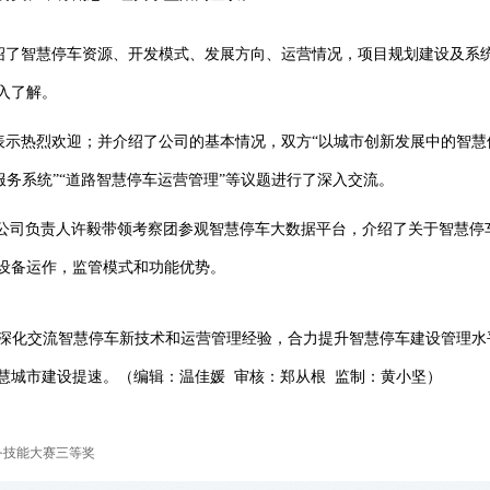
绍了智慧停车资源、开发模式、发展方向、运营情况，项目规划建设及系
入了解。
表示热烈欢迎；并介绍了公司的基本情况，双方“以
城市创新发展中的智慧
车服务系统”“道路智慧停车运营管理”等议题进行了深入交流
。
限公司负责人许毅带领考察团参观智慧停车大数据平台，介绍了关于智慧停
设备运作，监管模式和功能优势
。
深化交流智慧停车新技术和运营管理经验，合力提升智慧停车建设管理水平
慧城市建设提速。（编辑：温佳媛 审核：郑从根 监制：黄小坚）
务技能大赛三等奖