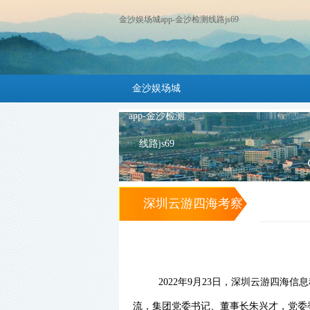
金沙娱场城app-金沙检测线路js69
金沙娱场城
app-金沙检测
线路js69
深圳云游四海考察
团邹华军一行来我
司考察交流 -金沙
2022年9月23日，深圳云游四
娱场城app
流，集团党委书记、董事长朱兴才，党委