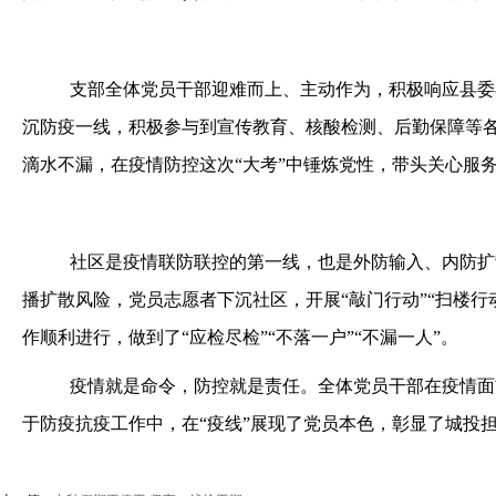
沙娱场城app
支部全体党员干部迎难而上、主动作为，积极响应县委
沉防疫一线，
积极参与到宣传教育、核酸检测、后勤保障等
滴水不漏，在疫情防控这次
“大考”中锤炼党性，
带头关心服
社区是疫情联防联控的第一线，也是外防输入、内防扩
播扩散风险，党员志愿者下沉社区，
开展
“敲门行动”“扫楼行
作顺利进行，做到了“应检尽检”“不落一户”“不漏一人”。
疫情就是命令，防控就是责任。全体党员干部在疫情面
于防疫抗疫工作中，在
“疫线”展现了党员本色，彰显了城投