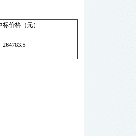
中标价格（元）
264783.5