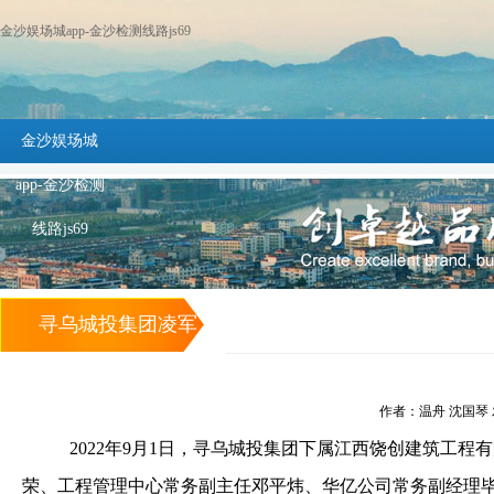
金沙娱场城app-金沙检测线路js69
金沙娱场城
app-金沙检测
线路js69
寻乌城投集团凌军
辉一行到我司考察
作者：温舟 沈国琴 发布
调研 -金沙娱场城
20
22年9月1日，寻乌城投集团下属江西饶创建筑工程
app
荣、工程管理中心常务副主任邓平炜、华亿公司常务副经理