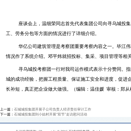
座谈会上，温细荣同志首先代表集团公司向寻乌城投集
工、劳务分包等方面的情况进行了详细介绍。
华亿公司建筑管理是考察团重要考察内容之一。毕江伟
情况作了系统介绍。邓平炜就招投标、集采、项目管理等相
寻乌城投考察团一行对我司运作模式表示十分赞同。指
城的成功经验，把握工程质量、保证施工安全和进度，促进企
长补短，真正把企业做大做强。（编辑：温佳媛 审核：郑从
上一篇：
石城城投集团开展子公司负责人经济责任审计工作
下一篇：
石城城投集团到小姑村开展“双节”走访慰问活动