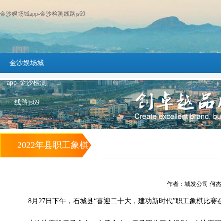
金沙娱场城app-金沙检测线路js69
金沙娱场城
app-金沙检测
线路js69
2022年县职工象棋
比赛落幕 石城城投
作者：城发公司 何杰 发布
集团代表队何杰获
8月2
7
日下午，
石城县
“喜迎二十大
，建功新时代
”职工象棋比赛
个人组第七名 -金