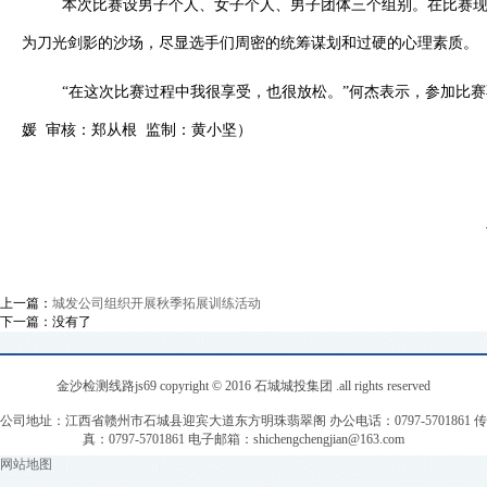
本次比赛
设
男子
个人
、
女子个人
、
男子团体三个组别。
在比赛
为刀光剑影的沙场，尽显选手们周密的统筹谋划和过硬的心理素质。
沙娱场城app
“在这次比赛过程中我很享受，也很放松。”
何杰
表示，参加比赛
媛 审核：郑从根 监制：黄小坚
）
上一篇：
城发公司组织开展秋季拓展训练活动
下一篇：没有了
金沙检测线路js69 copyright © 2016 石城城投集团 .all rights reserved
公司地址：江西省赣州市石城县迎宾大道东方明珠翡翠阁 办公电话：0797-5701861 传
真：0797-5701861 电子邮箱：
shichengchengjian@163.com
网站地图