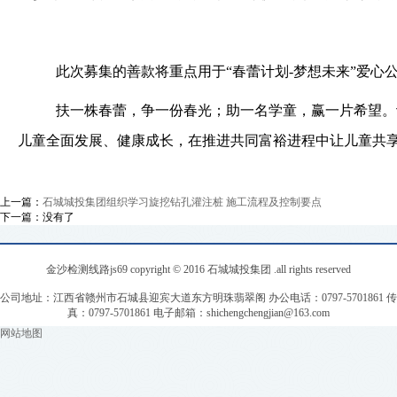
此次募集的善款将重点用
于
“春蕾
计划
-梦想未来”爱心
扶一株春蕾，争一份春光；助一名学童，赢一片希望。
儿童全面发展、健康成长，在推进共同富裕进程中让儿童共享
上一篇：
石城城投集团组织学习旋挖钻孔灌注桩 施工流程及控制要点
下一篇：没有了
金沙检测线路js69 copyright © 2016 石城城投集团 .all rights reserved
公司地址：江西省赣州市石城县迎宾大道东方明珠翡翠阁 办公电话：0797-5701861 传
真：0797-5701861 电子邮箱：
shichengchengjian@163.com
网站地图