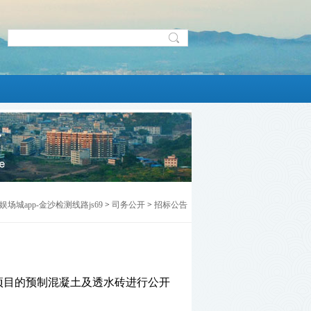
娱场城app-金沙检测线路js69
>
司务公开
>
招标公告
项目的预制混凝土及透水砖
进行
公开