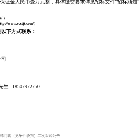
标保证金人民币壹万元整，具体缴交要求
详见招标文件
“招标须知”
n/
）
ttp://www.scctjt.com/）
按以下方式联系：
公司
廖先生
18507972750
梯门套（竞争性谈判）二次采购公告