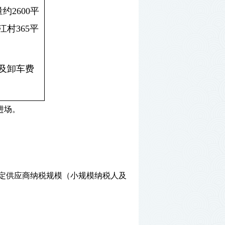
约2600平
江村365平
及卸车费
进场。
定供应商纳税规模（小规模纳税人及