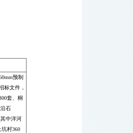
度60mm预制
招标文件，
300套、桐
路沿石
米。其中洋河
坑村360