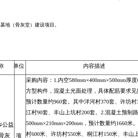
性墓地（骨灰堂）建设项目
。
称
单位
内容描述
采购
内容：
1.
内空
580mm×400mm×500mm厚
方型构件，混凝土光面处理，具体配筋要求见
预计数量约960套。其中洋河村370套、许坊村
江村90套、丰山上坑村200套。2.混凝土预制
500mm×210mm×200mm，预计数量约1660
乡公益
村600米、许坊村550米、桐江村150米、丰山上
骨灰
项