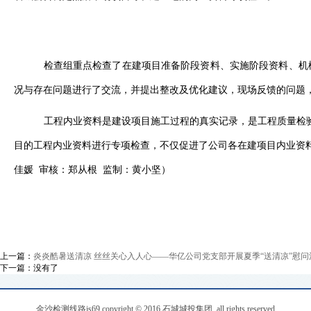
检查组重点检查了在建项目准备阶段资料、实施阶段资料、机
况与存在问题进行了交流，并提出整改及优化建议，现场反馈的问题
工程内业资料是建设项目施工过程的真实记录，是工程质量检
目的工程内业资料进行专项检查，不仅促进了公司各在建项目内业资
佳媛 审核：郑从根 监制：黄小坚）
上一篇：
炎炎酷暑送清凉 丝丝关心入人心——华亿公司党支部开展夏季“送清凉”慰问
下一篇：没有了
金沙检测线路js69 copyright © 2016 石城城投集团 .all rights reserved