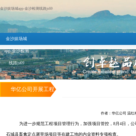
金沙娱场城app-金沙检测线路js69
金沙娱场城
app-金沙检测
线路js69
华亿公司开展工程
内业资料专项检查
作者：华亿公司 温红梅 发
-金沙娱场城app
为进一步规范工程项目管理行为，加强项目管控，8月4日，
石城县畜禽定点屠宰场项目等在建工地的内业资料专项检查。