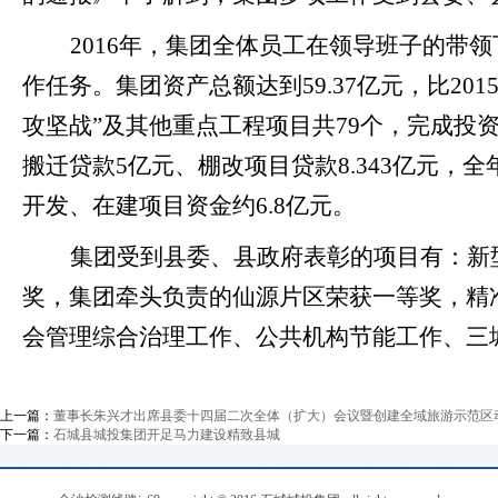
2016
年，集团全体员工在领导班子的带领
作任务。集团资产总额达到
59.37
亿元，比
201
攻坚战”及其他重点工程项目共
79
个，完成投
搬迁贷款
5
亿元、棚改项目贷款
8.343
亿元，
全
开发、在建项目资金约
6.8
亿元。
集团受到县委、县政府表彰的项目有：新
奖，集团牵头负责的仙源片区荣获一等奖，精
会管理综合治理工作、公共机构节能工作、三
上一篇：
董事长朱兴才出席县委十四届二次全体（扩大）会议暨创建全域旅游示范区
下一篇：
石城县城投集团开足马力建设精致县城