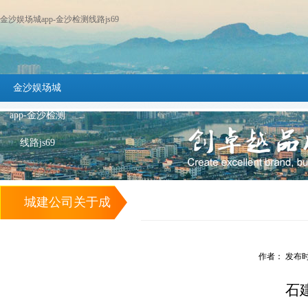
金沙娱场城app-金沙检测线路js69
金沙娱场城
app-金沙检测
线路js69
城建公司关于成
立“两学一做”学习
作者： 发布时间：
教育活动领导小组
石
的通知 -金沙娱场