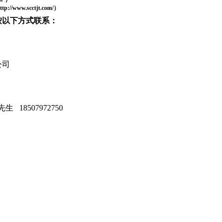
ttp://www.scctjt.com/）
按以下方式联系：
公司
廖先生
18507972750