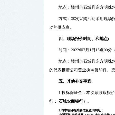
地点：赣州市石城县东方明珠
方式：本次采购活动采用现场
动的供应商。
四、
现场报价
时间、和地点
:
时间：
202
2年7月1日15
点
00分
地点：赣州市石城县东方明珠
的代表携带公司营业执照复印件、授
五、其他补充事宜
:
1.投标保证金：本次须收取
行：
石城农商银行
）。
2
.与本项目有关的信息查询网址：
中国
采购与招标
网（
www.
chinabidding.c