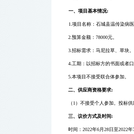
一、项目基本情况
:
1.项目名称：
石城县
温传染病
2.预算金额：78000元。
3.招标需求：
马尼拉草、草块。
4.工期：以招标方的书面或者
5.本项目不接受联合体参加。
二、
供应商
资格要求
:
（
1）
不接受个人参加。投标供
三、
议价方式及时间
:
时间：
202
2年6月28
日至
202
2