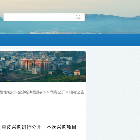
娱场城app-金沙检测线路js69
>
司务公开
>
招标公告
的草皮采购
进行
公开
，本
次采购项目