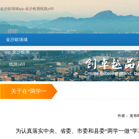
金沙娱场城app-金沙检测线路js69
金沙娱场城
app-金沙检测
线路js69
关于在“两学一
做”学习教育中开
作者： 发布时间
展争当先锋模范标
为认真落实中央、省委、市委和县委“两学一做”学
兵的实施方案 -金