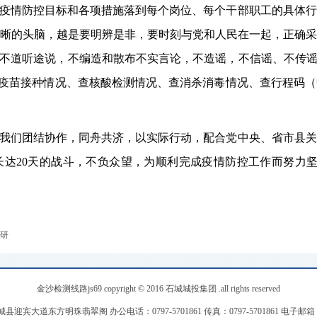
疫情防控目标和各项措施落到每个岗位、每个干部
职工
的具体行
晰的头脑，越是要明辨是非，要时刻与党和人民在一起，正确采
不道听途说，不编造和散布不实言论，不造谣，不信谣、不传
查疫苗接种情况、查核酸检测情况、查消杀消毒情况、查行程码
我们
团结协作，同舟共济，以实际行动，配合
党中央、省市县
关
长达20天的战斗，不负众望，为顺利完成疫情防控工作而努力
研
金沙检测线路js69 copyright © 2016 石城城投集团 .all rights reserved
宾大道东方明珠翡翠阁 办公电话：0797-5701861 传真：0797-5701861 电子邮箱