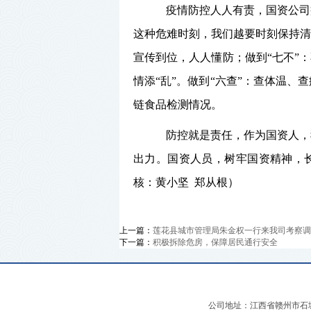
疫情
防控
人人有
责
，国资公司
这种危难时刻，我们越要时刻保持清
宣传到位，人人懂防；做到
“七不”：
情添“乱”。
做到
“六查”：查体温、
链食品检测情况。
防控就是责任，作为
国资人
，
出力
。
国资人员，树牢国资精神，
核：黄小坚 郑从根）
上一篇：
莲花县城市管理局朱金权一行来我司考察调
下一篇：
积极拆除危房，保障居民通行安全
公司地址：江西省赣州市石城县迎