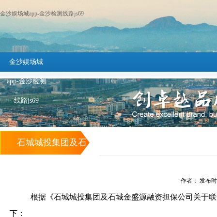
金沙娱场城app-金沙检测线路js69
金沙娱场城
app-金沙检测
线路js69
石城城投集团及石
城金盛源融资担保
作者： 发布时间：
公司公开招聘笔试
根据《石城城投集团及石城金盛源融资担保公司关于联
及疫情防控等事项
下：