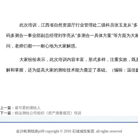
此次培训，江西省自然资源厅行业管理处二级科员张玉龙从
“
码多测合一事业部副总经理刘学亮从“多测合一具体方案”等方面为大
问，老师们都一一耐心地为大家解惑。
大家纷纷表示，此次培训内容丰富，形式多样，注重实效，既
解和掌握，还为提高大家的测绘技术能力奠定了基础。（编辑：温佳媛
上一篇：
最可爱的测绘人
下一篇：
精达测绘公司组织《房产测量规范》培训
金沙检测线路js69 copyright © 2016 石城城投集团 .all rights reserved