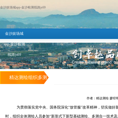
金沙娱场城app-金沙检测线路js69
金沙娱场城
app-金沙检测
线路js69
精达测绘组织多测
合一技术及应用培
作者：精达测绘 廖经明 发布
训 -金沙娱场城app
为贯彻落实党中央、国务院深化
“放管服”改革精神，切实做
时，组织全体测绘人员参加“新形式下新型基础测绘、多测合一技术及