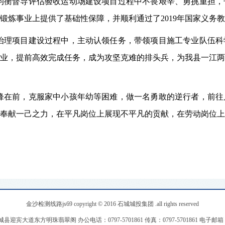
均衡督导评估验收运动场建设项目过程中不畏艰辛、勇挑重担，
锻炼事业上提供了基础性保障，并顺利通过了2019年国家义务
治理项目建设过程中，主动认领任务，带领项目施工专业队伍科
业，提前高效完成任务，成为攻坚克难的排头兵，为我县一江两
锋在前，克服家中小孩年幼等困难，做一名勇敢的逆行者，前往
奉献一己之力，在平凡岗位上展现不平凡的贡献，在劳动岗位上
金沙检测线路js69 copyright © 2016 石城城投集团 .all rights reserved
宾大道东方明珠翡翠阁 办公电话：0797-5701861 传真：0797-5701861 电子邮箱