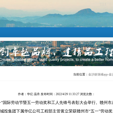
当前位置：
金沙娱场城app-金
作者：华亿 温舟 发布时间：2022/4/29 11:33:27 浏览次数：
五一”国际劳动节暨五一劳动奖和工人先锋号表彰大会举行。赣州市总
城投集团下属华亿公司工程部主管黄立荣获赣州市“五一”劳动奖