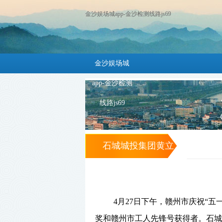
金沙娱场城app-金沙检测线路js69
金沙娱场城
app-金沙检测
线路js69
石城城投集团黄立
荣获赣州市“五
一”劳动奖章 -金沙
4月27日下午，赣州市庆祝“
娱场城app
奖和赣州市工人先锋号获得者。石城