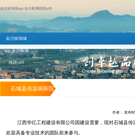
金沙娱场城app-金沙检测线路js69
金沙娱场城
app-金沙检测
线路js69
石城县传染病医院
附属工程劳务班组
作者： 发布时间：
招募公告 -金沙娱
江西华亿工程建设有限公司因
建设需要，现对
石城县传
场城app
欢迎具备专业技术的团队前来参与。