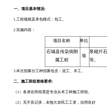
一、项目基本情况
:
1.工程规模及承包模式：包工。
2.实施内容：
项目名称
单位
石城县
传染病
附
浆砌片
项
属工程
等。
3.本次招募分工种招募包含：泥工、木工。
二、
施工班组
资格要求
:
（
1）
各潜在班组需是专业从本工种施工班组。
（
2）
无不良记录，未拖欠农民工工资，信用良好