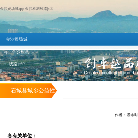
金沙娱场城app-金沙检测线路js69
金沙娱场城
app-金沙检测
线路js69
石城县城乡公益性
墓地（骨灰堂）建
作者： 发布时间：
设项目设计公开招
标文件变更公告 -
各有关单位：