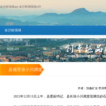
金沙娱场城app-金沙检测线路js69
金沙娱场城
app-金沙检测
线路js69
县领导张小川调度
琉璃坑砂石骨料项
作者：恒鑫矿业 李润菁 发布
目 -金沙娱场城app
2021
年
12
月
11
日上午，县委副书记、县长张小川调度琉璃坑砂