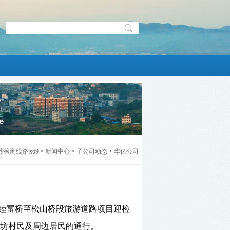
沙检测线路js69
>
新闻中心
>
子公司动态
>
华亿公司
睦富桥至松山桥段旅游道路项目
迎检
坊村民及周边居民的通行。