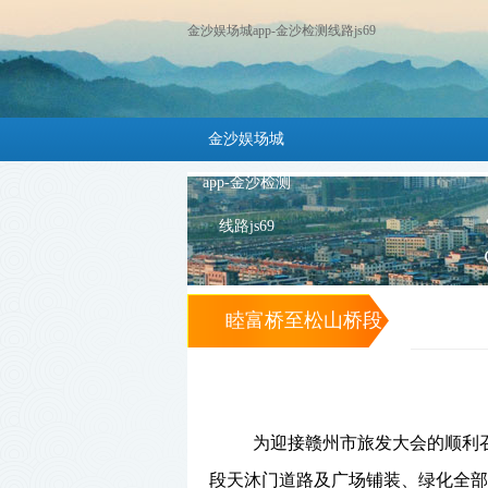
金沙娱场城app-金沙检测线路js69
金沙娱场城
app-金沙检测
线路js69
睦富桥至松山桥段
旅游道路贯通 -金
沙娱场城app
为迎接赣州市旅发大会的顺利
段天沐门道路及广场铺装、绿化全部