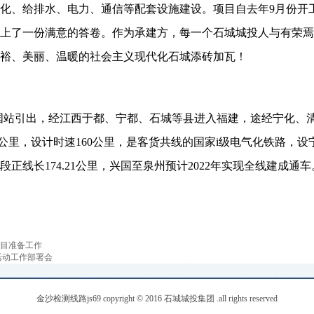
化、给排水、电力、通信等配套设施建设。
项目自去年
9
月份开
上了一份满意的答卷。作为承建方，每一个石城城投人与有荣焉
裕、美丽、温暖的社会主义现代化石城添砖加瓦！
国站引出，经江西于都、宁都、石城等县进入福建，途经宁化、
公里，设计时速
160
公里，是客货共线的国家
i
级电气化铁路，设
段正线长
174.21
公里，兴国至泉州预计
2022
年实现全线建成通车
目准备工作
活动工作部署会
金沙检测线路js69 copyright © 2016 石城城投集团 .all rights reserved