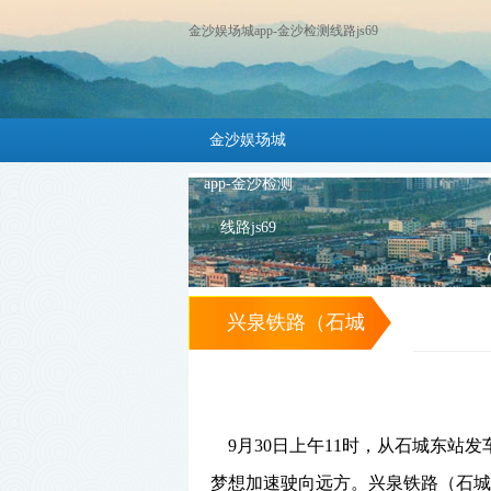
金沙娱场城app-金沙检测线路js69
金沙娱场城
app-金沙检测
线路js69
兴泉铁路（石城
段）举行开通仪式
石城结束不通火车
9
月
30
日上午
11
时，从石城东站发
历史 -金沙娱场城
梦想加速驶向远方。兴泉铁路（石城