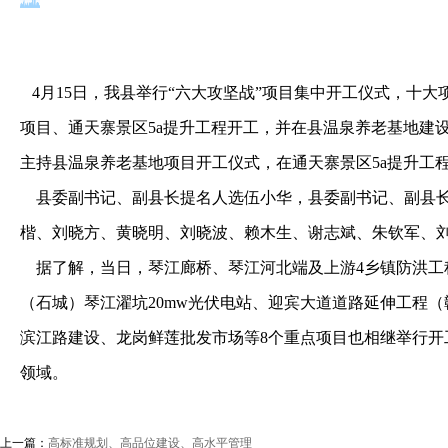
4
月15
日
，我县举行“六大攻坚战”项目集中开工仪式，十大
项目、通天寨景区
5a
提升工程开工，并在县温泉养老基地建
主持县温泉养老基地项目开工仪式，在通天寨景区
5a
提升工
县委副书记、副县长提名人选伍小华，县委副书记、副县
楷、刘晓方、黄晓明、刘晓波、赖木生、谢志斌、朱钦军、
据了解，当日，琴江廊桥、琴江河北端及上游
4
乡镇防洪工
（石城）琴江濯坑
20mw
光伏电站、迎宾大道道路延伸工程（
滨江路建设、龙岗鲜莲批发市场等
8
个重点项目也相继举行开
领域。
上一篇：
高标准规划、高品位建设、高水平管理