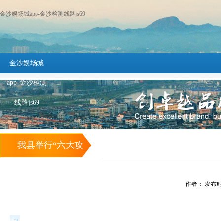
金沙娱场城app-金沙检测线路js69
金沙娱场城
app-金沙检测
线路js69
我县举行“六大攻
坚战”项目集中开
作者： 发布时间：
工仪式 -金沙娱场
城app