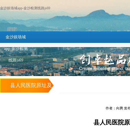
金沙娱场城app-金沙检测线路js69
金沙娱场城
app-金沙检测
线路js69
县人民医院原址及
周边棚户区改造工
作者：向腾 发布时间
程项目施工现场如
县人民医院原
火如荼 -金沙娱场