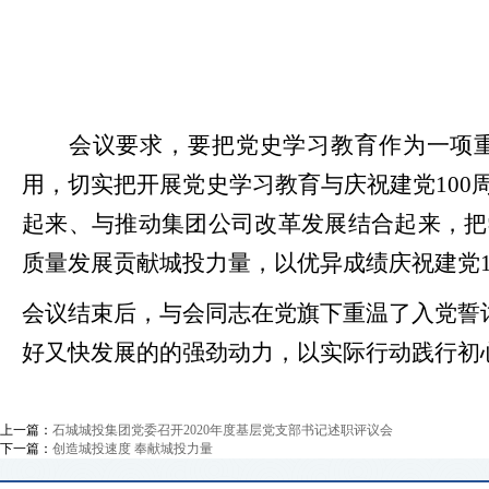
会议要求，要
把党史学习教育作为一项
用，
切实把开展党史学习教育
与庆祝建党
10
起来、与推动集团
公司改革发展
结合起来，把
质量发展贡献城投力量
，
以优异成绩庆祝建党
会议结束后，与会同志在党旗下重温了入党誓
好又快发展的的强劲动力，以实际行动践行初
上一篇：
石城城投集团党委召开2020年度基层党支部书记述职评议会
下一篇：
创造城投速度 奉献城投力量