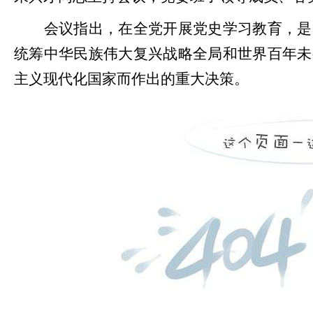
会议指出，在全党开展党史学习教育，是
统筹中华民族伟大复兴战略全局和世界百年未
主义现代化国家而作出的重大决策。