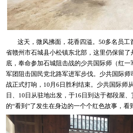
这天，微风拂面，花香四溢。
50
多名员工
省赣州市石城县小松镇东北部，这里仍保留了
底，奉命参加石城阻击战的少共国际师（红一
军团阻击国民党北路军进军步伐。少共国际师
战正式打响，
10
月
6
日胜利结束。少共国际师
日、
10
日从驻地出发，于
16
日到达于都段屋、
的“看到”了发生在身边的一个个红色故事，看