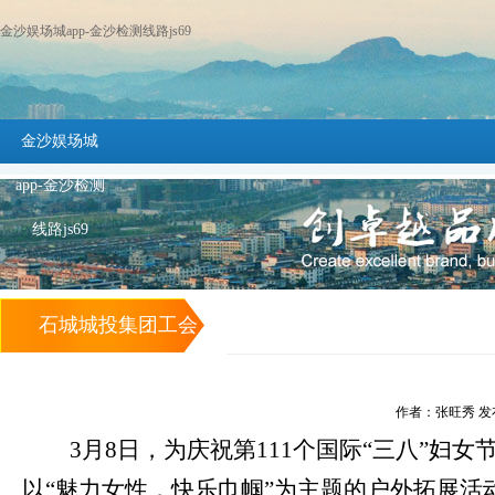
金沙娱场城app-金沙检测线路js69
金沙娱场城
app-金沙检测
线路js69
石城城投集团工会
组织开展2021
作者：张旺秀 发布时间
年“三八” 妇女节户
3月8日，为庆祝第111个
国际
“三八”
妇女
以
外拓展活动 -金沙
“魅力女性，快乐巾帼”为主题的户外拓展活