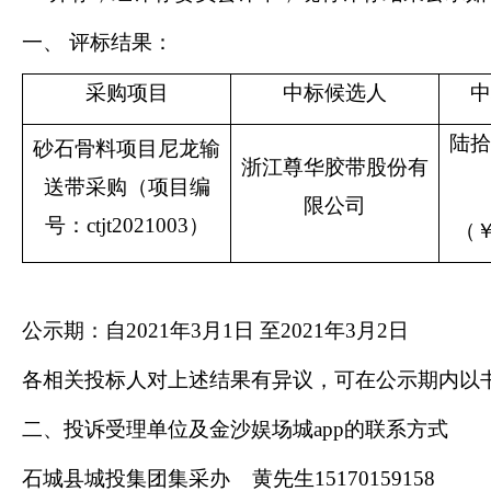
一、
评标结果：
app
采购项目
中标候选人
中
陆拾
砂石骨料项目尼龙输
浙江尊华胶带股份有
送带采购
（
项目
编
限公司
号
：
ctjt2021003
）
（￥
公示期：自
2021
年
3月1日 至
2021
年
3月
2
日
各相关投标
人
对上述结果有异议，可在公示期内以
二、
投诉受理单位及金沙娱场城app的联系方式
石城县城投集团集采办
黄先生
15170159158