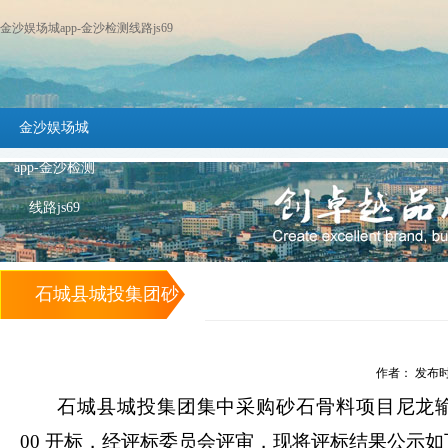
金沙娱场城app-金沙检测线路js69
金沙娱场城
app-金沙检测
线路js69
石城县城投集团砂
石骨料项目尼龙输
作者： 发布时间：
送带采购评标结果
石城县城投集团集中采购砂石骨料项目尼龙
00
公示 -金沙娱场城
开标，经评标委员会评审，现将评标结果公示如