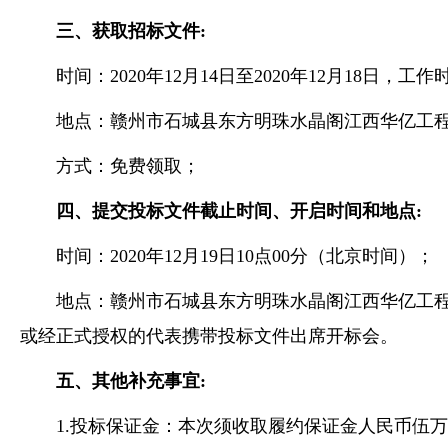
三、获取招标文件
:
时间：
2020年
12
月
14
日至
2020年
12
月
18
日，工作
地点：
赣州市石城县东方明珠水晶阁江西华亿工
方式：免费领取；
四、提交投标文件截止时间、开启时间和地点
:
时间：
2020年
12
月
19
日
10点00分（北京时间）；
地点：
赣州市石城县东方明珠水晶阁江西华亿工
或经正式授权的代表携带投标文件出席开标会。
五、其他补充事宜
:
1
.投标
保证金：
本
次
须收取
履约
保证金人民币
伍
万