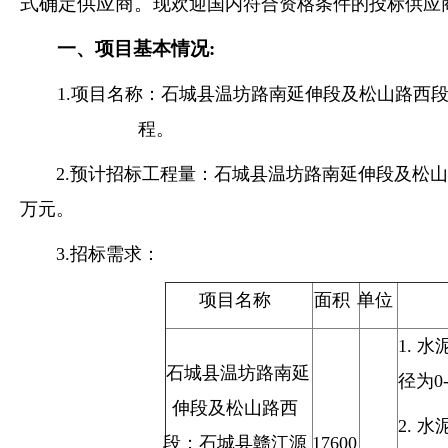
式确定供应商
。
现欢迎国内符合资格条件的投标供应
一、项目基本情况
:
1
.项目名称：
石城县
温坊路南延伸段及松山路西
程。
2
.预
计招标工程量
：
石城县
温坊路南延伸段及松山
万元。
3
.招标需求：
项目名称
面积
单位
1.
水
石城县
温坊路南延
径为0-
伸段及松山路西
2.
水
段；石城县赣江源
17600