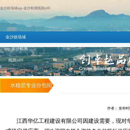
金沙娱场城app-金沙检测线路js69
金沙娱场城
app-金沙检测
线路js69
水稳层专业分包招
标公告 -金沙娱场
作者： 发布时间：2
城app
江西华亿工程建设有限公司
因
建设需要，现对