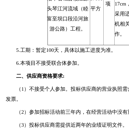
项
17c
头琴江河流域（睦
平方
采用
富至坝口段沿河旅
机相
游公路）工程。
作。
5.工期：
暂定
100
天，具体以
施工进度
为准。
6.本项目不接受联合体参加。
二、
供应商
资格要求
:
（
1）
不接受个人参加。投标供应商的营业执照需
发票
。
（
2）参加招标活动前三年内，在经营活动中没有
（
3）投标供应商
需提供近两年的业绩证明文件
。