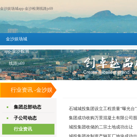
金沙娱场城app-金沙检测线路js69
金沙娱场城
app-金沙检测
线路js69
行业资讯 -金沙娱
场城app
集团总部动态
石城城投集团设立工程质量“曝光台”
子公司动态
集团成功收购万景混凝土有限公司
城投集团收储的二宗土地成功出让
行业资讯
城投集团改制资产轴瓦厂地块成功