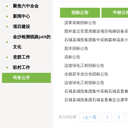
聚焦六中全会
招标公告
中标公
新闻中心
沥青采购招标公告
项目建设
西外返迁安置房建设项目电梯设备采购及安装
金沙检测线路js69的
石城县城投集团集中采购森林温泉
文化
苗木招标公告
党群工作
流标公告
边坡绿化工程招标公告
驻村工作
水稳层专业分包招标公告
司务公开
边坡绿化工程招标公告
石城县城投集团集中采购石城县畜
石城县城投集团石城县畜禽定点屠
共320记录
«上一页
1
2